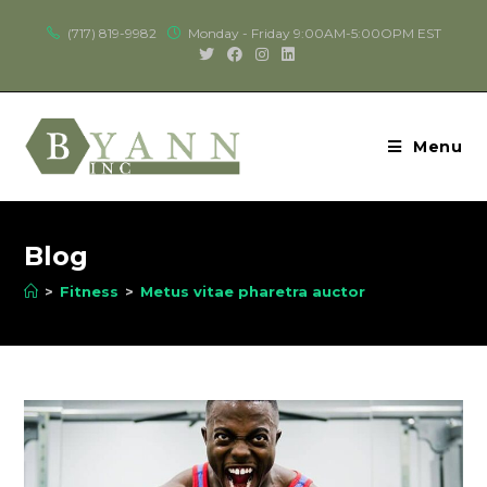
(717) 819-9982
Monday - Friday 9:00AM-5:00OPM EST
Menu
Blog
>
Fitness
>
Metus vitae pharetra auctor