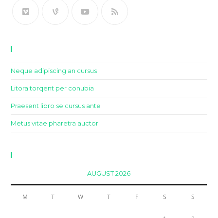
Recent Posts
Neque adipiscing an cursus
Litora torqent per conubia
Praesent libro se cursus ante
Metus vitae pharetra auctor
Calendar
AUGUST 2026
M
T
W
T
F
S
S