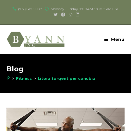
(717) 819-9982
Monday - Friday 9:00AM-5:00OPM EST
Menu
Blog
>
Fitness
>
Litora torqent per conubia