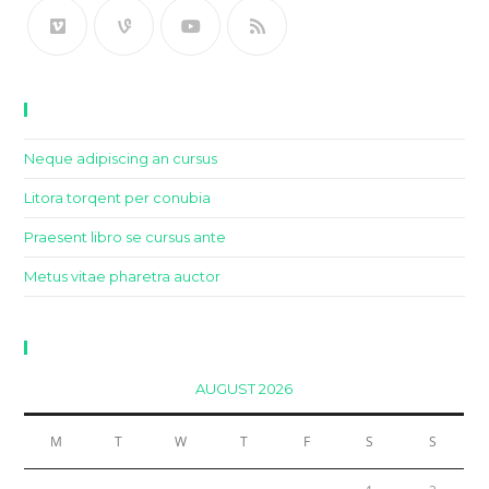
Recent Posts
Neque adipiscing an cursus
Litora torqent per conubia
Praesent libro se cursus ante
Metus vitae pharetra auctor
Calendar
AUGUST 2026
M
T
W
T
F
S
S